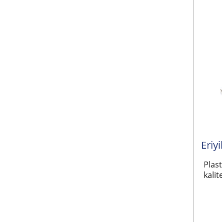
Eriy
Plast
kalit