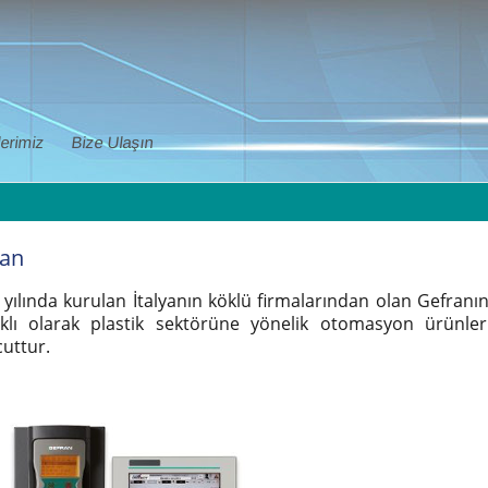
erimiz
Bize Ulaşın
ran
 yılında kurulan İtalyanın köklü firmalarından olan Gefranı
lıklı olarak plastik sektörüne yönelik otomasyon ürünle
uttur.