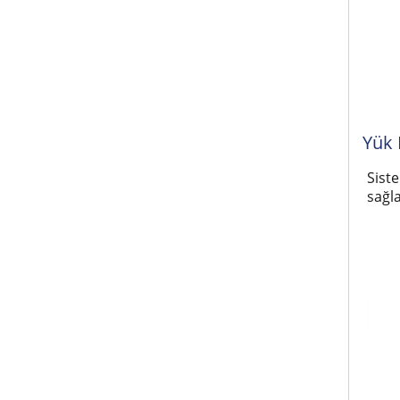
Yük 
Sist
sağla