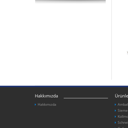
Hakkımızda
Ürünle
Hakkımızda
Ambal
Sieme
Kollm
Schne