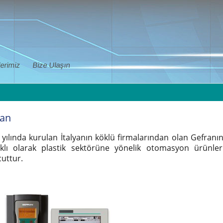
erimiz
Bize Ulaşın
ran
 yılında kurulan İtalyanın köklü firmalarından olan Gefranı
lıklı olarak plastik sektörüne yönelik otomasyon ürünle
uttur.