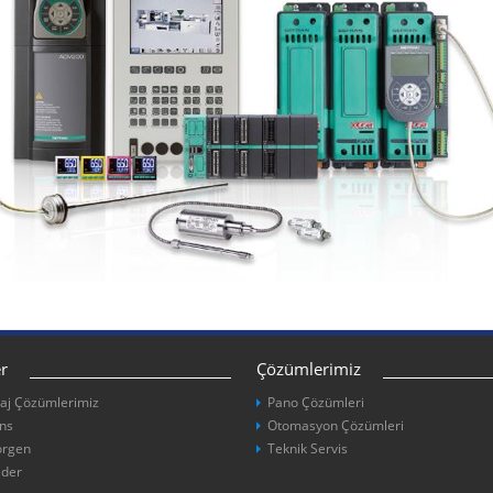
r
Çözümlerimiz
aj Çözümlerimiz
Pano Çözümleri
ns
Otomasyon Çözümleri
orgen
Teknik Servis
ider